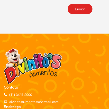
Enviar
Contato
(14) 3641-2000
divinitosalimentos@hotmail.com
Endereço